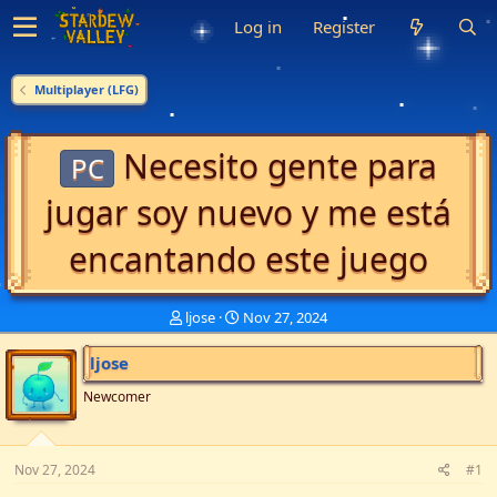
Log in
Register
Multiplayer (LFG)
Necesito gente para
PC
jugar soy nuevo y me está
encantando este juego
T
S
ljose
Nov 27, 2024
h
t
r
a
ljose
e
r
a
t
Newcomer
d
d
s
a
t
t
Nov 27, 2024
#1
a
e
r