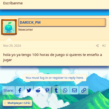
Escríbanme
t
e
r
DARICK_PM
Newcomer
Nov 29, 2024
#2
hola yo ya tengo 100 horas de juego si quieres te enseño a
jugar
You must log in or register to reply here.
Facebook
Twitter
Reddit
Pinterest
Tumblr
WhatsApp
Email
Link
Share:
Multiplayer (LFG)