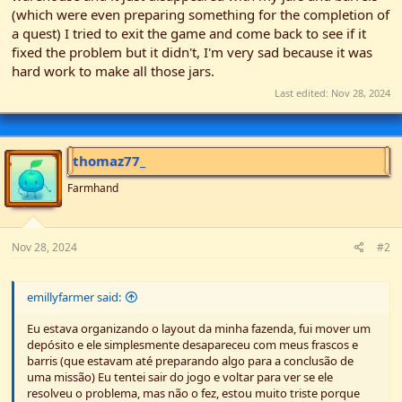
r
(which were even preparing something for the completion of
a quest) I tried to exit the game and come back to see if it
fixed the problem but it didn't, I'm very sad because it was
hard work to make all those jars.
Last edited:
Nov 28, 2024
thomaz77_
Farmhand
Nov 28, 2024
#2
emillyfarmer said:
Eu estava organizando o layout da minha fazenda, fui mover um
depósito e ele simplesmente desapareceu com meus frascos e
barris (que estavam até preparando algo para a conclusão de
uma missão) Eu tentei sair do jogo e voltar para ver se ele
resolveu o problema, mas não o fez, estou muito triste porque