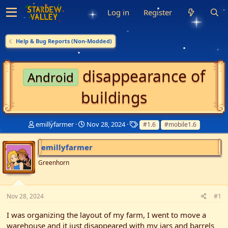
Log in
Register
Help & Bug Reports (Non-Modded)
disappearance of
Android
buildings
T
S
T
emillyfarmer
Nov 28, 2024
#1.6
#mobile1.6
h
t
a
r
a
g
emillyfarmer
e
r
s
a
t
Greenhorn
d
d
s
a
t
t
Nov 28, 2024
#1
a
e
r
I was organizing the layout of my farm, I went to move a
t
e
warehouse and it just disappeared with my jars and barrels