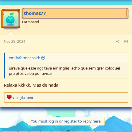
thomaz77_
Farmhand
Nov 28, 2024
#4
emillyfarmer said:
jurava que esse ngc tava em inglês, acho que sem qrer coloquei
pra ptbr, valeu por avisar
Relaxa kkkkk. Mas de nada!
R
emillyfarmer
e
a
c
t
i
You must log in or register to reply here.
o
n